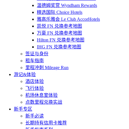
温德姆奖赏 Wyndham Rewards
精选国际 Choice Hotels
雅高乐雅会 Le Club AccorHotels
凯悦 FN 兑换参考地图
万豪 FN 兑换参考地图
Hilton FN 兑换参考地图
IHG FN 兑换参考地图
签证与身份
租车指南
里程冲刺 Mileage Run
游记&体验
酒店体验
飞行体验
机场休息室体验
点数里程兑换实战
新手专区
新手必读
长期持有信用卡推荐