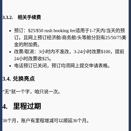
3.3.2. 相关手续费
预订：$25/$50 rush booking fee适用于1-7天内/当天的预
订。且网上预订经济舱/商务舱/头等舱分别有25/50/75美
金的附加费。
改票/取消：3小时内不准改，3-24小时改票$100，提前
24小时改票收$25。
电话预订已关闭，预订均须网上提交申请表格。
3.4. 兑换亮点
“无”就一个字，咱只说一次。
4. 里程过期
36个月，账户有里程增减可以顺延36个月。