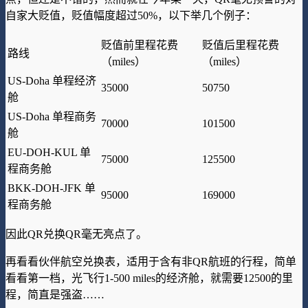
自家大贬值，贬值幅度超过50%，以下举几个例子：
贬值前里程花费
贬值后里程花费
路线
（miles）
（miles）
US-Doha 单程经济
35000
50750
舱
US-Doha 单程商务
70000
101500
舱
EU-DOH-KUL 单
75000
125500
程商务舱
BKK-DOH-JFK 单
95000
169000
程商务舱
因此QR兑换QR毫无亮点了。
再看看伙伴航空兑换表，适用于含有非QR航班的行程，简单
看看第一档，光飞行1-500 miles的经济舱，就需要12500的里
程，简直是强盗……