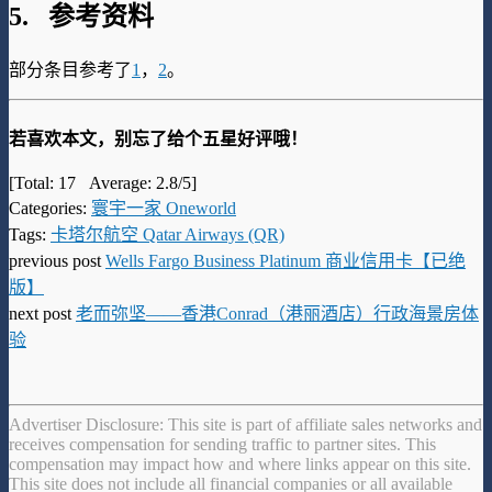
5. 参考资料
部分条目参考了
1
，
2
。
若喜欢本文，别忘了给个五星好评哦！
[Total:
17
Average:
2.8
/5]
Categories:
寰宇一家 Oneworld
Tags:
卡塔尔航空 Qatar Airways (QR)
previous post
Wells Fargo Business Platinum 商业信用卡【已绝
版】
next post
老而弥坚——香港Conrad（港丽酒店）行政海景房体
验
Advertiser Disclosure: This site is part of affiliate sales networks and
receives compensation for sending traffic to partner sites. This
compensation may impact how and where links appear on this site.
This site does not include all financial companies or all available