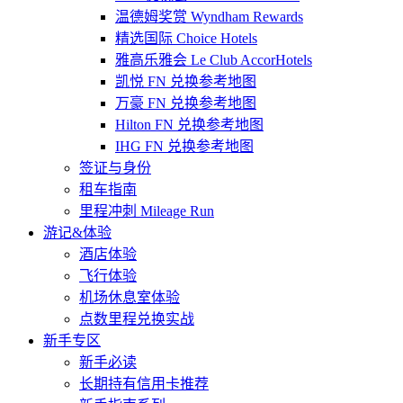
温德姆奖赏 Wyndham Rewards
精选国际 Choice Hotels
雅高乐雅会 Le Club AccorHotels
凯悦 FN 兑换参考地图
万豪 FN 兑换参考地图
Hilton FN 兑换参考地图
IHG FN 兑换参考地图
签证与身份
租车指南
里程冲刺 Mileage Run
游记&体验
酒店体验
飞行体验
机场休息室体验
点数里程兑换实战
新手专区
新手必读
长期持有信用卡推荐